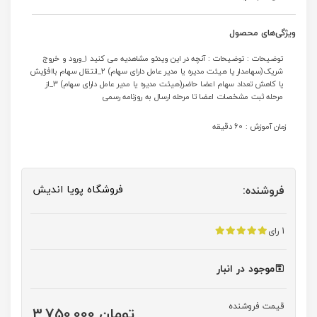
ویژگی‌های محصول
توضیحات : توضیحات : آنچه در این ویدئو مشاهدیه می کنید 1_ورود و خروج
شریک(سهامدار یا هیئت مدیره یا مدیر عامل دارای سهام) 2_انتقال سهام باافزایش
یا کاهش تعداد سهام اعضا حاضر(هیئت مدیره یا مدیر عامل دارای سهام) 3_از
مرحله ثبت مشخصات اعضا تا مرحله ارسال به روزنامه رسمی
زمان آموزش : 60 دقیقه
فروشگاه پویا اندیش
فروشنده:
1 رای
موجود در انبار
قیمت فروشنده
تومان 3,750,000