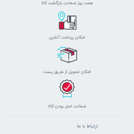
هفت روز ضمانت بازگشت کالا
امکان پرداخت آنلاین
اﻣﮑﺎن ﺗﺤﻮﯾﻞ از طریق پست
ﺿﻤﺎﻧﺖ اﺻﻞ ﺑﻮدن ﮐﺎﻟﺎ
ارتباط با ما