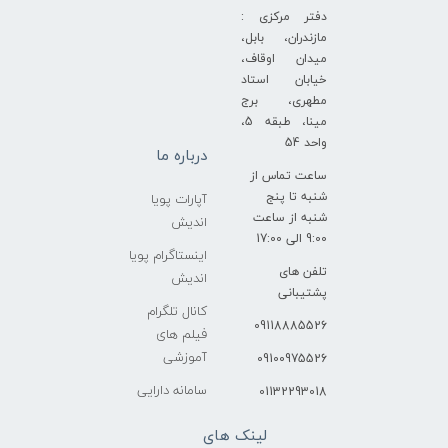
دفتر مرکزی :
مازندران، بابل،
میدان اوقاف،
خیابان استاد
مطهری، برج
مینا، طبقه 5،
واحد 54
درباره ما
ساعت تماس از
شنبه تا پنج
آپارات پویا
شنبه از ساعت
اندیش
9:00 الی 17:00
اینستاگرام پویا
تلفن های
اندیش
پشتیبانی
کانال تلگرام
09118885526
فیلم های
آموزشی
09100975526
سامانه دارایی
01132293018
لینک های