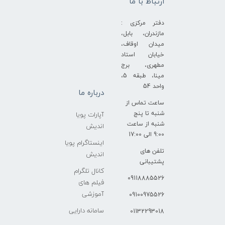
ارتباط با ما
دفتر مرکزی :
مازندران، بابل،
میدان اوقاف،
خیابان استاد
مطهری، برج
مینا، طبقه 5،
واحد 54
درباره ما
ساعت تماس از
شنبه تا پنج
آپارات پویا
شنبه از ساعت
اندیش
9:00 الی 17:00
اینستاگرام پویا
تلفن های
اندیش
پشتیبانی
کانال تلگرام
09118885526
فیلم های
آموزشی
09100975526
سامانه دارایی
01132293018