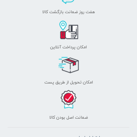
هفت روز ضمانت بازگشت کالا
امکان پرداخت آنلاین
اﻣﮑﺎن ﺗﺤﻮﯾﻞ از طریق پست
ﺿﻤﺎﻧﺖ اﺻﻞ ﺑﻮدن ﮐﺎﻟﺎ