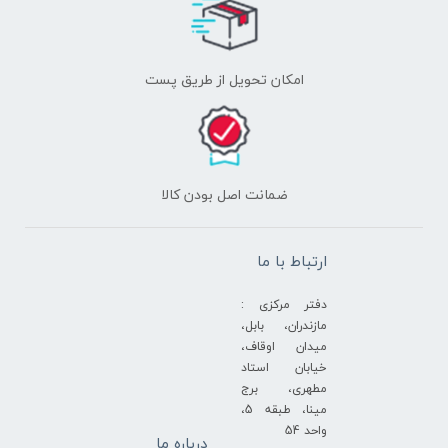
اﻣﮑﺎن ﺗﺤﻮﯾﻞ از طریق پست
ﺿﻤﺎﻧﺖ اﺻﻞ ﺑﻮدن ﮐﺎﻟﺎ
ارتباط با ما
دفتر مرکزی :
مازندران، بابل،
میدان اوقاف،
خیابان استاد
مطهری، برج
مینا، طبقه 5،
واحد 54
درباره ما