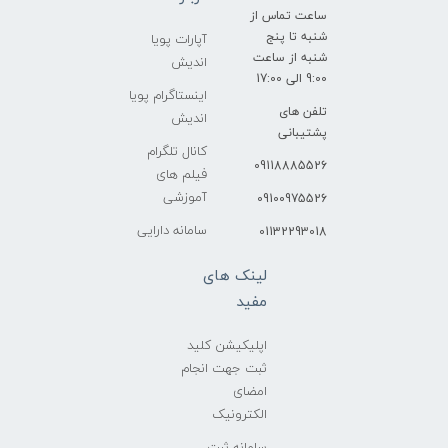
ساعت تماس از
شنبه تا پنج
آپارات پویا
شنبه از ساعت
اندیش
9:00 الی 17:00
اینستاگرام پویا
تلفن های
اندیش
پشتیبانی
کانال تلگرام
09118885526
فیلم های
آموزشی
09100975526
سامانه دارایی
01132293018
لینک های
مفید
اپلیکیشن کلید
ثبت جهت انجام
امضای
الکترونیک
سامانه ثبت