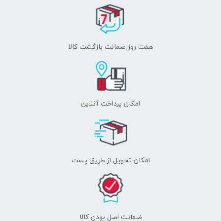
هفت روز ضمانت بازگشت کالا
امکان پرداخت آنلاین
اﻣﮑﺎن ﺗﺤﻮﯾﻞ از طریق پست
ﺿﻤﺎﻧﺖ اﺻﻞ ﺑﻮدن ﮐﺎﻟﺎ