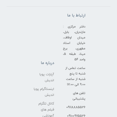
ارتباط با ما
دفتر مرکزی :
مازندران، بابل،
میدان اوقاف،
خیابان استاد
مطهری، برج
مینا، طبقه 5،
واحد 54
درباره ما
ساعت تماس از
شنبه تا پنج
آپارات پویا
شنبه از ساعت
اندیش
9:00 الی 17:00
اینستاگرام پویا
تلفن های
اندیش
پشتیبانی
کانال تلگرام
09118885526
فیلم های
آموزشی
09100975526