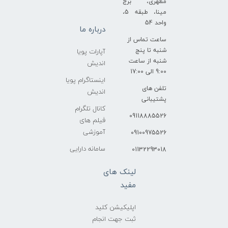
مطهری، برج
مینا، طبقه 5،
واحد 54
درباره ما
ساعت تماس از
شنبه تا پنج
آپارات پویا
شنبه از ساعت
اندیش
9:00 الی 17:00
اینستاگرام پویا
تلفن های
اندیش
پشتیبانی
کانال تلگرام
09118885526
فیلم های
آموزشی
09100975526
سامانه دارایی
01132293018
لینک های
مفید
اپلیکیشن کلید
ثبت جهت انجام