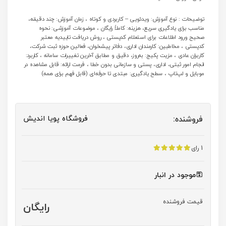
توضیحات : نوع آموزش: ویدئویی – کاربردی و کوتاه ، زمان آموزش: چند دقیقه،
مناسب برای یادگیری سریع، هزینه: کاملاً رایگان ، موضوعات آموزشی: نحوه
صحیح ورود اطلاعات برای استعلام کدپستی ، روش دریافت تاییدیه معتبر
کدپستی ، مخاطبین: کارمندان اداری، دفاتر پیشخوان، فعالین حوزه ثبت شرکت،
کاربران عادی ، مزیت پکیج: به‌روز، دقیق و مطابق آخرین تغییرات سامانه ، کاربرد:
انجام امور ثبتی، اداری، پستی و سازمانی بدون خطا ، فرمت ارائه: قابل مشاهده در
موبایل و لپ‌تاپ ، سطح یادگیری: مبتدی تا حرفه‌ای (قابل فهم برای همه)
فروشگاه پویا اندیش
فروشنده:
1 رای
موجود در انبار
قیمت فروشنده
رایگان