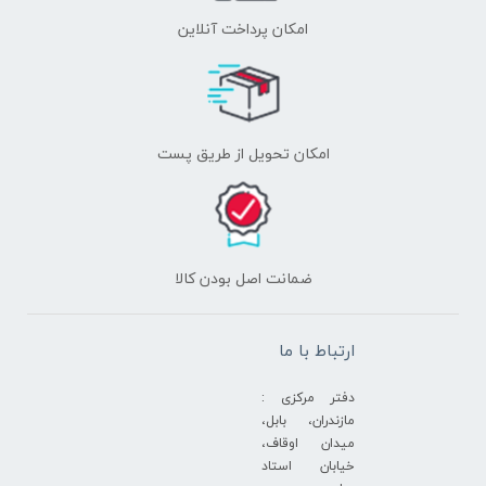
امکان پرداخت آنلاین
اﻣﮑﺎن ﺗﺤﻮﯾﻞ از طریق پست
ﺿﻤﺎﻧﺖ اﺻﻞ ﺑﻮدن ﮐﺎﻟﺎ
ارتباط با ما
دفتر مرکزی :
مازندران، بابل،
میدان اوقاف،
خیابان استاد