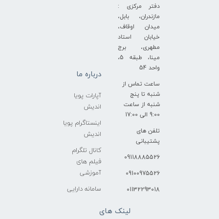
دفتر مرکزی :
مازندران، بابل،
میدان اوقاف،
خیابان استاد
مطهری، برج
مینا، طبقه 5،
واحد 54
درباره ما
ساعت تماس از
شنبه تا پنج
آپارات پویا
شنبه از ساعت
اندیش
9:00 الی 17:00
اینستاگرام پویا
تلفن های
اندیش
پشتیبانی
کانال تلگرام
09118885526
فیلم های
آموزشی
09100975526
سامانه دارایی
01132293018
لینک های