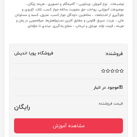
توضیحات : نوع آموزش: ویدئویی – گام‌به‌گام و تصویری ، هزینه: رایگان ،
موضوعات آموزشی: پرداخت حق عضویت سالانه جواز کسب، نکات کاربردی و
جلوگیری از اشتباهات ، مخاطبین: دارندگان جواز کسب، مدیران، کسبه و مسئولان
مالی ، مزیت: سریع، قانونی و مطابق آخرین دستورالعمل‌ها، صرفه‌جویی در زمان و
هزینه ، فرمت ارائه: موبایل و لپ‌تاپ ، سطح یادگیری: مبتدی تا حرفه‌ای
فروشگاه پویا اندیش
فروشنده:
موجود در انبار
قیمت فروشنده
رایگان
مشاهده آموزش