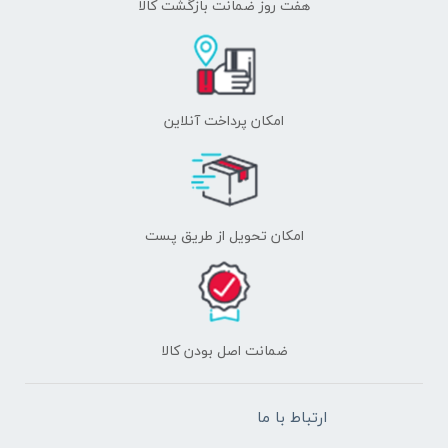
هفت روز ضمانت بازگشت کالا
امکان پرداخت آنلاین
اﻣﮑﺎن ﺗﺤﻮﯾﻞ از طریق پست
ﺿﻤﺎﻧﺖ اﺻﻞ ﺑﻮدن ﮐﺎﻟﺎ
ارتباط با ما