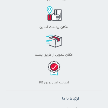
امکان پرداخت آنلاین
اﻣﮑﺎن ﺗﺤﻮﯾﻞ از طریق پست
ﺿﻤﺎﻧﺖ اﺻﻞ ﺑﻮدن ﮐﺎﻟﺎ
ارتباط با ما