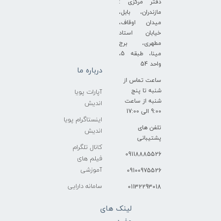
دفتر مرکزی :
مازندران، بابل،
میدان اوقاف،
خیابان استاد
مطهری، برج
مینا، طبقه 5،
واحد 54
درباره ما
ساعت تماس از
شنبه تا پنج
آپارات پویا
شنبه از ساعت
اندیش
9:00 الی 17:00
اینستاگرام پویا
تلفن های
اندیش
پشتیبانی
کانال تلگرام
09118885526
فیلم های
آموزشی
09100975526
سامانه دارایی
01132293018
لینک های
مفید